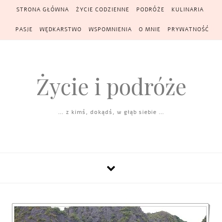
Skip to content
STRONA GŁÓWNA
ŻYCIE CODZIENNE
PODRÓŻE
KULINARIA
PASJE
WĘDKARSTWO
WSPOMNIENIA
O MNIE
PRYWATNOŚĆ
Życie i podróże
… z kimś, dokądś, w głąb siebie …