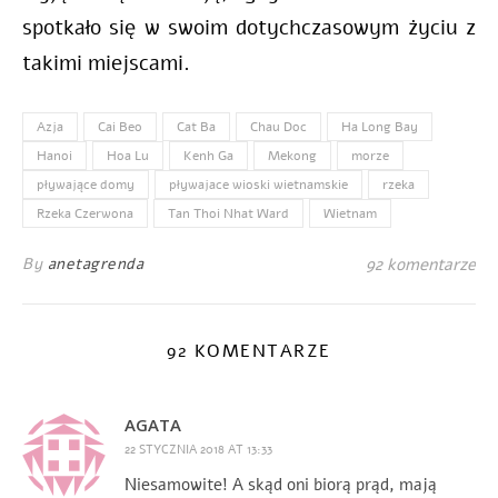
spotkało się w swoim dotychczasowym życiu z
takimi miejscami.
Azja
Cai Beo
Cat Ba
Chau Doc
Ha Long Bay
Hanoi
Hoa Lu
Kenh Ga
Mekong
morze
pływające domy
pływajace wioski wietnamskie
rzeka
Rzeka Czerwona
Tan Thoi Nhat Ward
Wietnam
By
anetagrenda
92 komentarze
92 KOMENTARZE
AGATA
22 STYCZNIA 2018 AT 13:33
Niesamowite! A skąd oni biorą prąd, mają