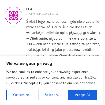
ELA
22 STYCZNIA 2018 AT 19:58
Świat i jego różnorodność nigdy nie przestanie
mnie zadziwiać. Gdybyście nie dodali tych
wspaniałych zdjęć do opisu pływających wiosek
w Wietnamie, nigdy bym nie uwierzyła, że w
XXI wieku nadal ludzie żyją z wodą za pan brat,
traktując jej dary jako podstawowe źródło
utrzymania. Pięknie Wam dziękuję za to moje
dzisiejsze zdziwienie światem…
We value your privacy
We use cookies to enhance your browsing experience,
serve personalized ads or content, and analyze our traffic.
By clicking "Accept All", you consent to our use of cookies.
ANETAGRENDA
Customize
Reject All
Accept All
22 STYCZNIA 2018 AT 20:06
Cieszę się, że temat cię zainteresował