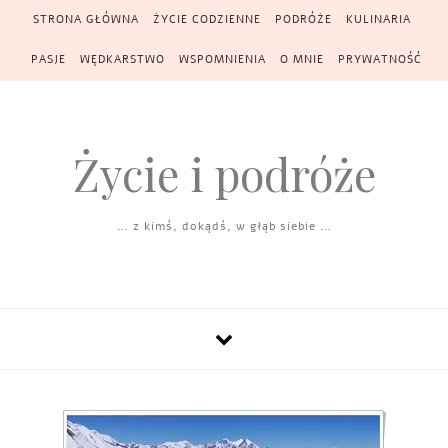
Skip to content
STRONA GŁÓWNA
ŻYCIE CODZIENNE
PODRÓŻE
KULINARIA
PASJE
WĘDKARSTWO
WSPOMNIENIA
O MNIE
PRYWATNOŚĆ
Życie i podróże
… z kimś, dokądś, w głąb siebie …