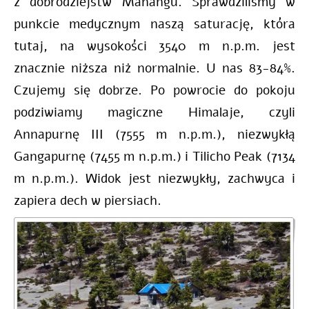
z dobrodziejstw Manangu. Sprawdziliśmy w
punkcie medycznym naszą saturację, która
tutaj, na wysokości 3540 m n.p.m. jest
znacznie niższa niż normalnie. U nas 83-84%.
Czujemy się dobrze. Po powrocie do pokoju
podziwiamy magiczne Himalaje, czyli
Annapurnę III (7555 m n.p.m.), niezwykłą
Gangapurnę (7455 m n.p.m.) i Tilicho Peak (7134
m n.p.m.). Widok jest niezwykły, zachwyca i
zapiera dech w piersiach.