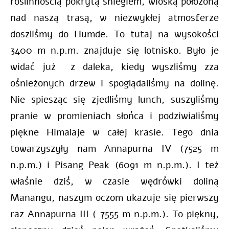
roślinnością pokrytą śniegiem, wioską położoną
nad naszą trasą, w niezwykłej atmosferze
doszliśmy do Humde. To tutaj na wysokości
3400 m n.p.m. znajduje się lotnisko. Było je
widać już z daleka, kiedy wyszliśmy zza
ośnieżonych drzew i spoglądaliśmy na dolinę.
Nie spiesząc się zjedliśmy lunch, suszyliśmy
pranie w promieniach słońca i podziwialiśmy
piękne Himalaje w całej krasie. Tego dnia
towarzyszyły nam Annapurna IV (7525 m
n.p.m.) i Pisang Peak (6091 m n.p.m.). I też
właśnie dziś, w czasie wędrówki doliną
Manangu, naszym oczom ukazuje się pierwszy
raz Annapurna III ( 7555 m n.p.m.). To piękny,