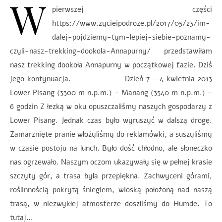
W
pierwszej części
https://www.zycieipodroze.pl/2017/05/23/im-
dalej-pojdziemy-tym-lepiej-siebie-poznamy-
czyli-nasz-trekking-dookola-Annapurny/ przedstawiłam
nasz trekking dookoła Annapurny w początkowej fazie. Dziś
jego kontynuacja. Dzień 7 – 4 kwietnia 2013
Lower Pisang (3300 m n.p.m.) – Manang (3540 m n.p.m.) –
6 godzin Z łezką w oku opuszczaliśmy naszych gospodarzy z
Lower Pisang. Jednak czas było wyruszyć w dalszą drogę.
Zamarznięte pranie włożyliśmy do reklamówki, a suszyliśmy
w czasie postoju na lunch. Było dość chłodno, ale słoneczko
nas ogrzewało. Naszym oczom ukazywały się w pełnej krasie
szczyty gór, a trasa była przepiękna. Zachwyceni górami,
roślinnością pokrytą śniegiem, wioską położoną nad naszą
trasą, w niezwykłej atmosferze doszliśmy do Humde. To
tutaj…