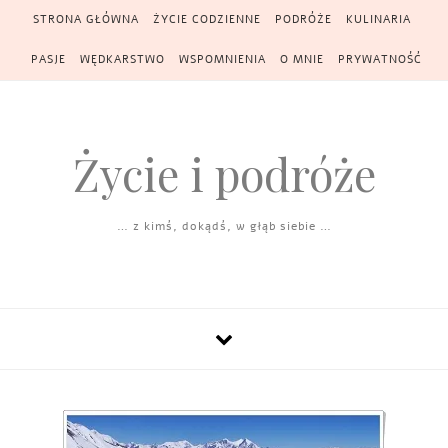
Skip to content
STRONA GŁÓWNA
ŻYCIE CODZIENNE
PODRÓŻE
KULINARIA
PASJE
WĘDKARSTWO
WSPOMNIENIA
O MNIE
PRYWATNOŚĆ
Życie i podróże
… z kimś, dokądś, w głąb siebie …