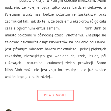
postów o kraju, w którym obecnie mieszkam. Mam
nadzieję, że kolejne będą tylko coraz bardziej ciekawe, a
Wietnam wciąż nas będzie pozytywnie zaskakiwał oraz
zachwycał tak, jak do tej i, że będziemy eksplorować go cały
czas z ogromnym entuzjazmem. Ninh Binh to
miasto położone w północnej części Wietnamu. Znajduje się
zaledwie dziewięćdziesiąt kilometrów na południe od Hanoi.
Jest głównym miastem bardzo malowniczej, pełnej pięknych
zakątków, niezwykłych gór wapiennych, rzek, jezior, pól
ryżowych i naturalnej, cudownej zieleni prowincji. Samo
Ninh Binh może nie jest zbyt interesujące, ale już okolice
wokół niego jak najbardziej…
READ MORE