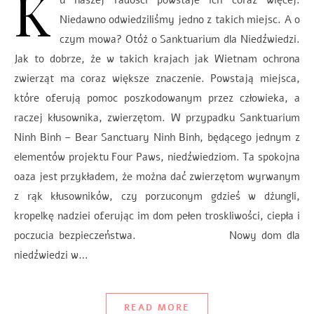
K
u naszej radości powstaje ich coraz więcej.
Niedawno odwiedziliśmy jedno z takich miejsc. A o
czym mowa? Otóż o Sanktuarium dla Niedźwiedzi.
Jak to dobrze, że w takich krajach jak Wietnam ochrona
zwierząt ma coraz większe znaczenie. Powstają miejsca,
które oferują pomoc poszkodowanym przez człowieka, a
raczej kłusownika, zwierzętom. W przypadku Sanktuarium
Ninh Binh – Bear Sanctuary Ninh Binh, będącego jednym z
elementów projektu Four Paws, niedźwiedziom. Ta spokojna
oaza jest przykładem, że można dać zwierzętom wyrwanym
z rąk kłusowników, czy porzuconym gdzieś w dżungli,
kropelkę nadziei oferując im dom pełen troskliwości, ciepła i
poczucia bezpieczeństwa. Nowy dom dla
niedźwiedzi w…
READ MORE