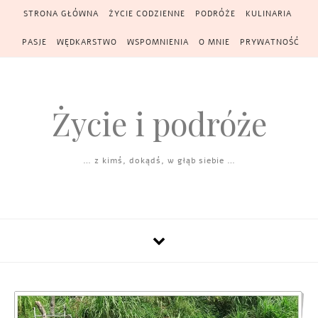
Skip to content
STRONA GŁÓWNA
ŻYCIE CODZIENNE
PODRÓŻE
KULINARIA
PASJE
WĘDKARSTWO
WSPOMNIENIA
O MNIE
PRYWATNOŚĆ
Życie i podróże
… z kimś, dokądś, w głąb siebie …