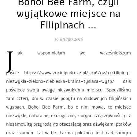
Bohol Bee Farm, czyli
wyjątkowe miejsce na
Filipinach …
19 lutego 2016
J
ak wspomniałam we wcześniejszym
poście https://www.zycieipodroze.pl/2016/02/17/filipiny-
niezwykla-zielono-niebieska-kraina-tysiaca-wysp/ dziś
poświecę swoją uwagę niezwykłemu miejscu. Spędziliśmy
tam cztery dni w czasie pobytu na cudownych filipińskich
wyspach. Bohol Bee Farm, bo o nim mowa, to miejsce
niezwykłe, naturalne, ekologiczne, z organiczną żywnością i z
niesamowitą przyrodą go otaczającą oraz dźwiękami ptaków
oraz szumem fal w tle. Farma położona jest nad samym