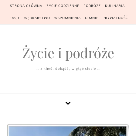
Skip to content
STRONA GŁÓWNA
ŻYCIE CODZIENNE
PODRÓŻE
KULINARIA
PASJE
WĘDKARSTWO
WSPOMNIENIA
O MNIE
PRYWATNOŚĆ
Życie i podróże
… z kimś, dokądś, w głąb siebie …