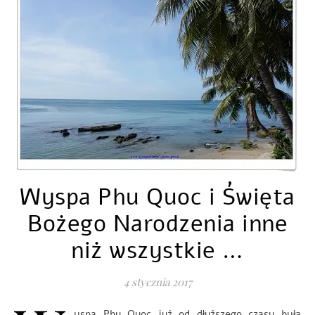
Wyspa Phu Quoc i Święta
Bożego Narodzenia inne
niż wszystkie …
4 stycznia 2017
yspa Phu Quoc już od dłuższego czasu była