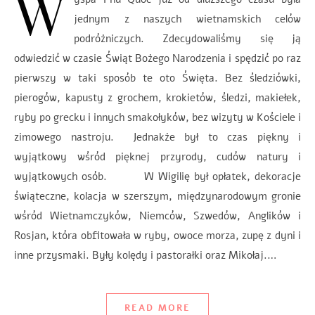
W
jednym z naszych wietnamskich celów
podróżniczych. Zdecydowaliśmy się ją
odwiedzić w czasie Świąt Bożego Narodzenia i spędzić po raz
pierwszy w taki sposób te oto Święta. Bez śledziówki,
pierogów, kapusty z grochem, krokietów, śledzi, makiełek,
ryby po grecku i innych smakołyków, bez wizyty w Kościele i
zimowego nastroju. Jednakże był to czas piękny i
wyjątkowy wśród pięknej przyrody, cudów natury i
wyjątkowych osób. W Wigilię był opłatek, dekoracje
świąteczne, kolacja w szerszym, międzynarodowym gronie
wśród Wietnamczyków, Niemców, Szwedów, Anglików i
Rosjan, która obfitowała w ryby, owoce morza, zupę z dyni i
inne przysmaki. Były kolędy i pastorałki oraz Mikołaj.…
READ MORE