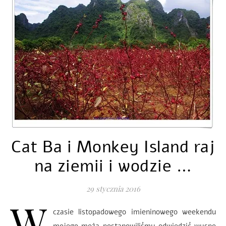
Cat Ba i Monkey Island raj
na ziemii i wodzie …
29 stycznia 2016
W
czasie listopadowego imieninowego weekendu
mojego męża postanowiliśmy odwiedzić wyspę