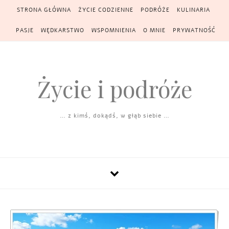
Skip to content
STRONA GŁÓWNA
ŻYCIE CODZIENNE
PODRÓŻE
KULINARIA
PASJE
WĘDKARSTWO
WSPOMNIENIA
O MNIE
PRYWATNOŚĆ
Życie i podróże
… z kimś, dokądś, w głąb siebie …