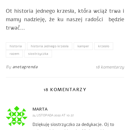
Ot historia jednego krzesła, która wciąż trwa i
mamy nadzieję, że ku naszej radości będzie
trwać…
historia
historia jednego krzesła
kamper
krzesło
razem
siostrzyczka
By
anetagrenda
18 komentarzy
18 KOMENTARZY
MARTA
24 LISTOPADA 2022 AT 10:37
Dziękuję siostrzyczko za dedykacje. Oj to