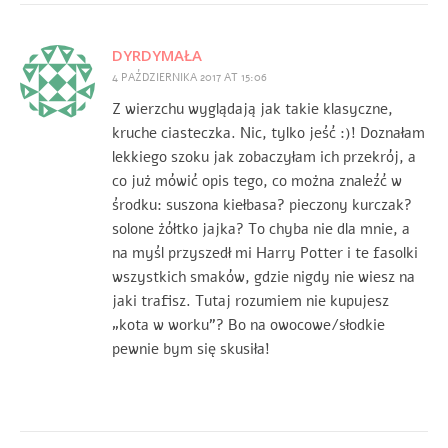
DYRDYMAŁA
4 PAŹDZIERNIKA 2017 AT 15:06
Z wierzchu wyglądają jak takie klasyczne,
kruche ciasteczka. Nic, tylko jeść :)! Doznałam
lekkiego szoku jak zobaczyłam ich przekrój, a
co już mówić opis tego, co można znaleźć w
środku: suszona kiełbasa? pieczony kurczak?
solone żółtko jajka? To chyba nie dla mnie, a
na myśl przyszedł mi Harry Potter i te fasolki
wszystkich smaków, gdzie nigdy nie wiesz na
jaki trafisz. Tutaj rozumiem nie kupujesz
„kota w worku”? Bo na owocowe/słodkie
pewnie bym się skusiła!