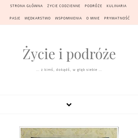
Skip to content
STRONA GŁÓWNA
ŻYCIE CODZIENNE
PODRÓŻE
KULINARIA
PASJE
WĘDKARSTWO
WSPOMNIENIA
O MNIE
PRYWATNOŚĆ
Życie i podróże
… z kimś, dokądś, w głąb siebie …