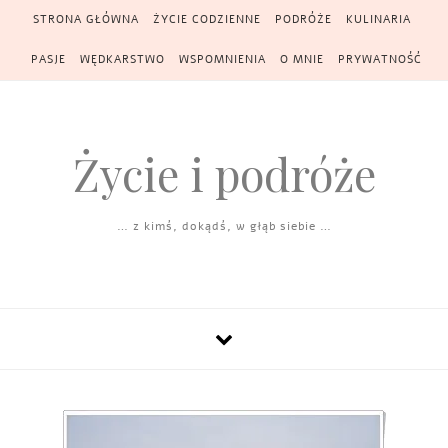
Skip to content
STRONA GŁÓWNA
ŻYCIE CODZIENNE
PODRÓŻE
KULINARIA
PASJE
WĘDKARSTWO
WSPOMNIENIA
O MNIE
PRYWATNOŚĆ
Życie i podróże
… z kimś, dokądś, w głąb siebie …