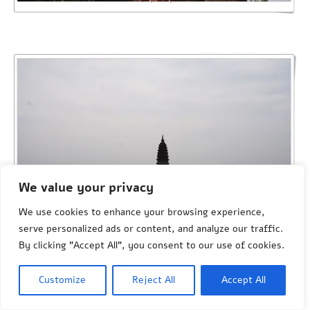
We value your privacy
We use cookies to enhance your browsing experience,
serve personalized ads or content, and analyze our traffic.
By clicking "Accept All", you consent to our use of cookies.
U podnóża góry organizowane sa odpusty
Customize
Reject All
Accept All
jakich wiele można było oglądać w Polsce w