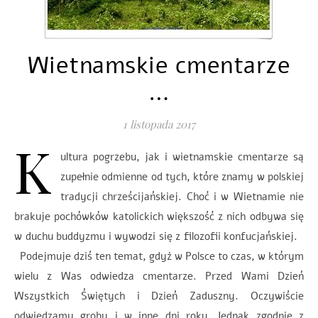
Wietnamskie cmentarze
…
1 listopada 2017
K
ultura pogrzebu, jak i wietnamskie cmentarze są
zupełnie odmienne od tych, które znamy w polskiej
tradycji chrześcijańskiej. Choć i w Wietnamie nie
brakuje pochówków katolickich większość z nich odbywa się
w duchu buddyzmu i wywodzi się z filozofii konfucjańskiej.
Podejmuje dziś ten temat, gdyż w Polsce to czas, w którym
wielu z Was odwiedza cmentarze. Przed Wami Dzień
Wszystkich Świętych i Dzień Zaduszny. Oczywiście
odwiedzamy groby i w inne dni roku. Jednak zgodnie z