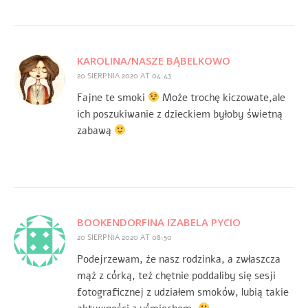
KAROLINA/NASZE BĄBELKOWO
20 SIERPNIA 2020 AT 04:43
Fajne te smoki
Może trochę kiczowate,ale
ich poszukiwanie z dzieckiem byłoby świetną
zabawą
BOOKENDORFINA IZABELA PYCIO
20 SIERPNIA 2020 AT 08:50
Podejrzewam, że nasz rodzinka, a zwłaszcza
mąż z córką, też chętnie poddaliby się sesji
fotograficznej z udziałem smoków, lubią takie