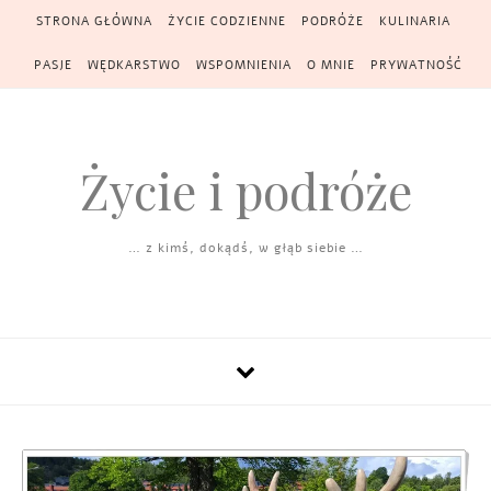
Skip to content
STRONA GŁÓWNA
ŻYCIE CODZIENNE
PODRÓŻE
KULINARIA
PASJE
WĘDKARSTWO
WSPOMNIENIA
O MNIE
PRYWATNOŚĆ
Życie i podróże
… z kimś, dokądś, w głąb siebie …