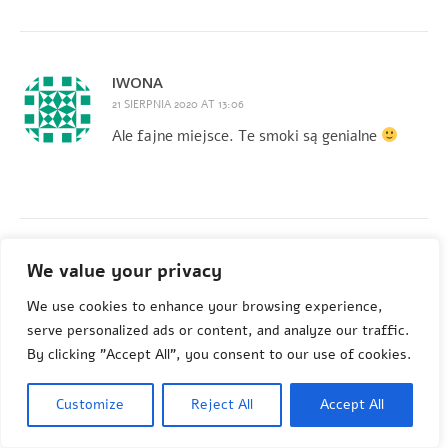
IWONA
21 SIERPNIA 2020 AT 13:06
Ale fajne miejsce. Te smoki są genialne
ŻYĆ NIE UMIERAĆ
We value your privacy
21 SIERPNIA 2020 AT 15:30
We use cookies to enhance your browsing experience,
Te smoki są extra! Moje najmłodszemu
serve personalized ads or content, and analyze our traffic.
synkowi spodobały by się one.
I całkiem
By clicking "Accept All", you consent to our use of cookies.
ciekawe historie związane ze smokami.
Customize
Reject All
Accept All