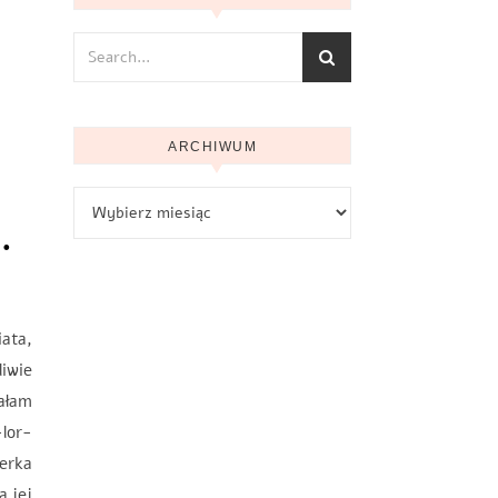
ARCHIWUM
Archiwum
…
ata,
liwie
sałam
-lor-
erka
a jej