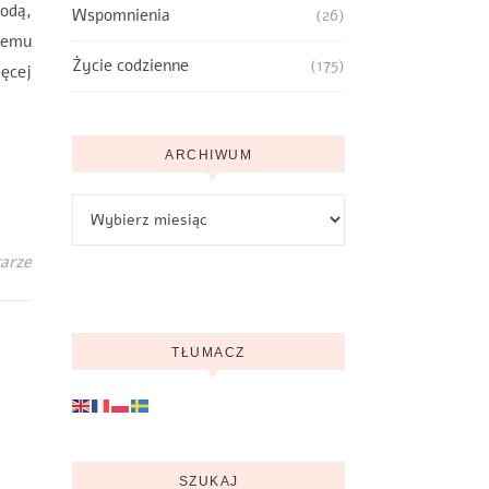
wodą,
Wspomnienia
(26)
nnemu
Życie codzienne
(175)
ięcej
ARCHIWUM
Archiwum
arze
TŁUMACZ
SZUKAJ