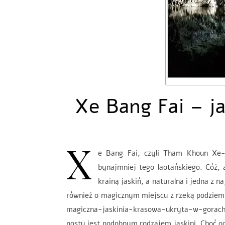
Xe Bang Fai – j
X
e Bang Fai, czyli Tham Khoun Xe-co
bynajmniej tego laotańskiego. Cóż, a
krainą jaskiń, a naturalna i jedna z 
również o magicznym miejscu z rzeką podziem
magiczna-jaskinia-krasowa-ukryta-w-gorach-
postu jest podobnym rodzajem jaskini. Choć od