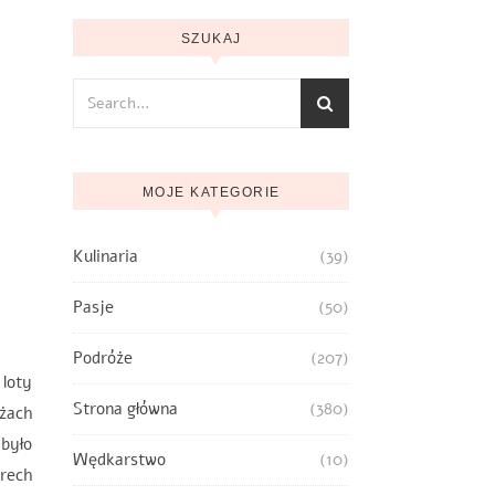
SZUKAJ
MOJE KATEGORIE
Kulinaria
(39)
Pasje
(50)
Podróże
(207)
 loty
Strona główna
(380)
ożach
 było
Wędkarstwo
(10)
erech