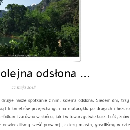
kolejna odsłona …
22 maja 2018
rugie nasze spotkanie z nim, kolejna odsłona. Siedem dni, trzy
esiąt kilometrów przejechanych na motocyklu po drogach i bezdr
e łódkami zarówno w słońcu, jak i w towarzystwie burz. I cóż, znów
 odwiedziliśmy sześć prowincji, cztery miasta, gościliśmy w czt