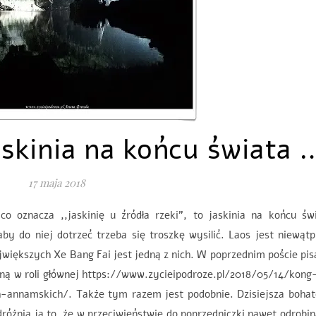
askinia na końcu świata 
17 maja 2018
 oznacza ,,jaskinię u źródła rzeki”, to jaskinia na końcu świ
by do niej dotrzeć trzeba się troszkę wysilić. Laos jest niewątp
największych Xe Bang Fai jest jedną z nich. W poprzednim poście pi
ną w roli głównej https://www.zycieipodroze.pl/2018/05/14/kong
annamskich/. Także tym razem jest podobnie. Dzisiejsza bohat
różnia ją to, że w przeciwieństwie do poprzedniczki nawet odrobin