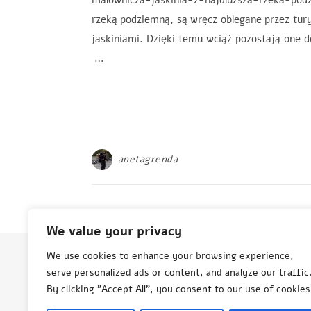
malownicza-jaskinia-z-najdluzsza-rzeka-po
rzeką podziemną, są wręcz oblegane przez tury
jaskiniami. Dzięki temu wciąż pozostają one d
…
anetagrenda
We value your privacy
We use cookies to enhance your browsing experience,
serve personalized ads or content, and analyze our traffic
© Aneta Grenda Życie i podróże
By clicking "Accept All", you consent to our use of cookies