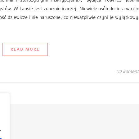
dziemna-i-starozytnymi-inskrypcjami/, będąca również jaskin
stów. W Laosie jest zupełnie inaczej. Niewiele osób dociera w rej
ość dziewicze i nie naruszone, co niewątpliwie czyni je wyjątko
READ MORE
112 koment
.
.