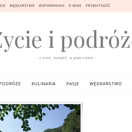
SJE
WĘDKARSTWO
WSPOMNIENIA
O MNIE
PRYWATNOŚĆ
Życie i podróż
… z kimś, dokądś, w głąb siebie …
PODRÓŻE
KULINARIA
PASJE
WĘDKARSTWO