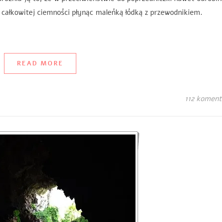
się w całkowitej ciemności płynąc maleńką łódką z przewodnik
READ MORE
112 koment