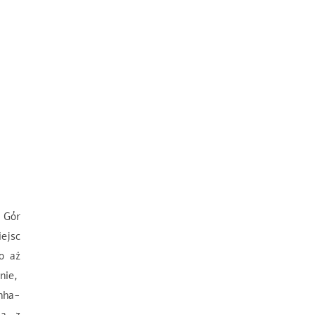
 Gór
iejsc
o aż
inie,
nha-