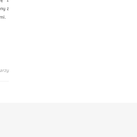
ią z
ony z
wymi.
arzy