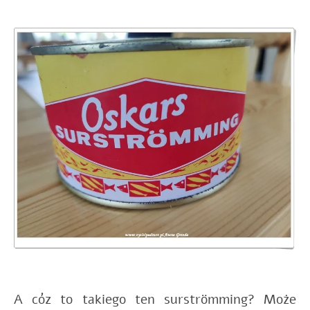
A cóz to takiego ten surströmming? Może