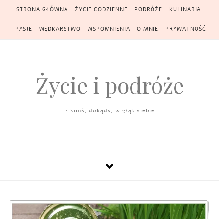
Skip to content
STRONA GŁÓWNA
ŻYCIE CODZIENNE
PODRÓŻE
KULINARIA
PASJE
WĘDKARSTWO
WSPOMNIENIA
O MNIE
PRYWATNOŚĆ
Życie i podróże
… z kimś, dokądś, w głąb siebie …