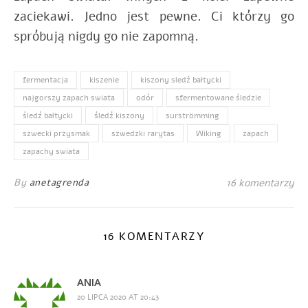
zaciekawi. Jedno jest pewne. Ci którzy go
spróbują nigdy go nie zapomną.
fermentacja
kiszenie
kiszony sledź bałtycki
najgorszy zapach swiata
odór
sfermentowane śledzie
śledź bałtycki
śledź kiszony
surströmming
szwecki przysmak
szwedzki rarytas
Wiking
zapach
zapachy swiata
By
anetagrenda
16 komentarzy
16 KOMENTARZY
ANIA
20 LIPCA 2020 AT 20:43