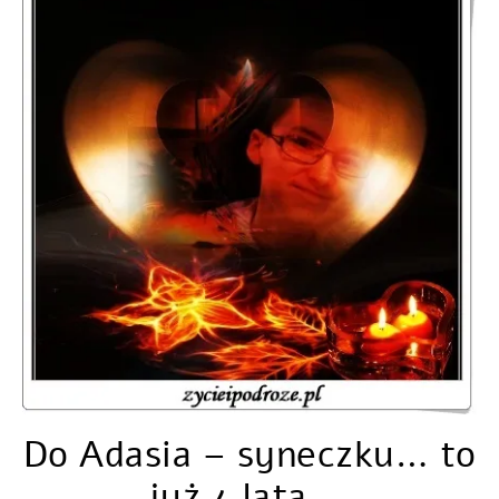
Do Adasia – syneczku… to
już 4 lata …