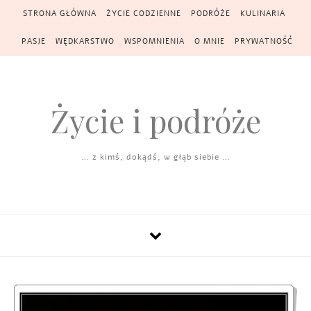
Skip to content
STRONA GŁÓWNA
ŻYCIE CODZIENNE
PODRÓŻE
KULINARIA
PASJE
WĘDKARSTWO
WSPOMNIENIA
O MNIE
PRYWATNOŚĆ
Życie i podróże
… z kimś, dokądś, w głąb siebie …