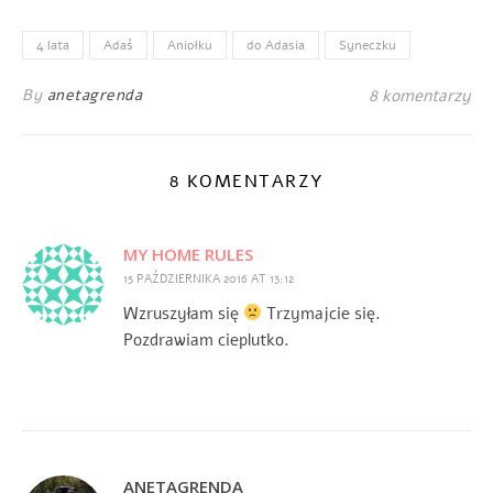
4 lata
Adaś
Aniołku
do Adasia
Syneczku
By
anetagrenda
8 komentarzy
8 KOMENTARZY
MY HOME RULES
15 PAŹDZIERNIKA 2016 AT 13:12
Wzruszyłam się
Trzymajcie się.
Pozdrawiam cieplutko.
ANETAGRENDA