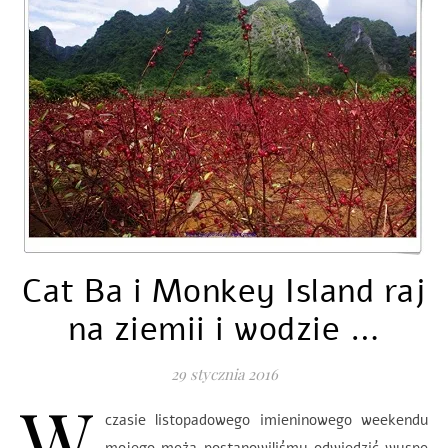
Cat Ba i Monkey Island raj
na ziemii i wodzie …
29 stycznia 2016
W
czasie listopadowego imieninowego weekendu
mojego męża postanowiliśmy odwiedzić wyspę