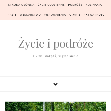
Skip to content
STRONA GŁÓWNA
ŻYCIE CODZIENNE
PODRÓŻE
KULINARIA
PASJE
WĘDKARSTWO
WSPOMNIENIA
O MNIE
PRYWATNOŚĆ
Życie i podróże
… z kimś, dokądś, w głąb siebie …