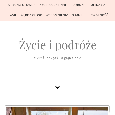
Skip to content
STRONA GŁÓWNA
ŻYCIE CODZIENNE
PODRÓŻE
KULINARIA
PASJE
WĘDKARSTWO
WSPOMNIENIA
O MNIE
PRYWATNOŚĆ
Życie i podróże
… z kimś, dokądś, w głąb siebie …