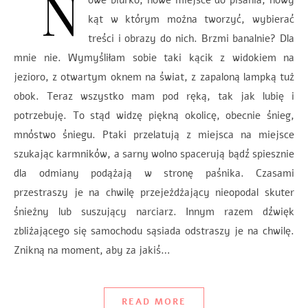
N
owe biurko, nowe miejsce do pisania, nowy
kąt w którym można tworzyć, wybierać
treści i obrazy do nich. Brzmi banalnie? Dla
mnie nie. Wymyśliłam sobie taki kącik z widokiem na
jezioro, z otwartym oknem na świat, z zapaloną lampką tuż
obok. Teraz wszystko mam pod ręką, tak jak lubię i
potrzebuję. To stąd widzę piękną okolicę, obecnie śnieg,
mnóstwo śniegu. Ptaki przelatują z miejsca na miejsce
szukając karmników, a sarny wolno spacerują bądź spiesznie
dla odmiany podążają w stronę paśnika. Czasami
przestraszy je na chwilę przejeżdżający nieopodal skuter
śnieżny lub suszujący narciarz. Innym razem dźwięk
zbliżającego się samochodu sąsiada odstraszy je na chwilę.
Znikną na moment, aby za jakiś…
READ MORE