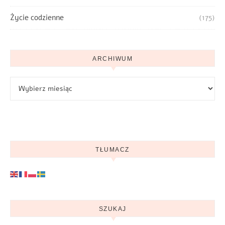
Życie codzienne
(175)
ARCHIWUM
Archiwum
TŁUMACZ
SZUKAJ