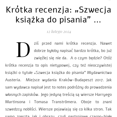
Krótka recenzja: „Szwecja
książka do pisania” …
12 lutego 2024
D
ziś przed nami krótka recenzja. Nawet
dobrze byłoby napisać bardzo krótka, bo już
zwięźlej się nie da. A o czym będzie? Otóż
krótka recenzja to opis nietypowej, czy też nieoczywistej
książki o tytule „Szwecja książka do pisania” Wydawnictwa
Austeria. Miejsce wydania Kraków-Budapeszt 2017. Jak
sam wydawca napisał jest to notes podróżny do prowadzenia
własnych zapisków. Jego jedyną treścią są wiersze Harryego
Martinsona i Tomasa Tranströmera. Oboje to znani
szwedzcy nobliści. Wiersze pojawiają się co kilka stron. Tak
samo zresztą jak i obrazy, czyli nastrojowe czarno-białe