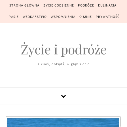
Skip to content
STRONA GŁÓWNA
ŻYCIE CODZIENNE
PODRÓŻE
KULINARIA
PASJE
WĘDKARSTWO
WSPOMNIENIA
O MNIE
PRYWATNOŚĆ
Życie i podróże
… z kimś, dokądś, w głąb siebie …