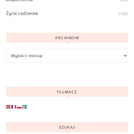
Życie codzienne
(175)
ARCHIWUM
Archiwum
TŁUMACZ
SZUKAJ