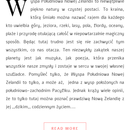
W
yspa Południowa Nowej Zelandii to niewątpliwie
piękno natury w czystej postaci. To kraina,
którą śmiało można nazwać rajem dla każdego
kto uwielbia góry, jeziora, rzeki, lasy, pola, fiordy, oceany,
plaże i przyrodę otulającą całość w niepowtarzalnie magiczny
sposób. Będąc tutaj trudno jest się nie zachwycić tym
wszystkim, co nas otacza. Ten niezwykły zakątek naszej
planety jest jak muzyka, jak poezja, która przenika
wszystkie nasze zmysły i zostaje w sercu w swojej własnej
szufladce. Pomyśleć tylko, że Wyspa Południowa Nowej
Zelandii to tylko, a może aż, jedna z wysp położonych na
południowo-zachodnim Pacyfiku. Jednak krąży wiele opinii,
że to tylko tutaj można poznać prawdziwą Nową Zelandię z
jej ,,dzikim,, codziennym życiem.…
READ MORE