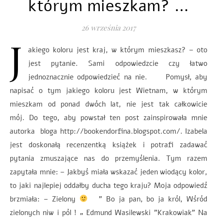
którym mieszkam? …
26 września 2017
J
akiego koloru jest kraj, w którym mieszkasz? – oto
jest pytanie. Sami odpowiedzcie czy łatwo
jednoznacznie odpowiedzieć na nie. Pomysł, aby
napisać o tym jakiego koloru jest Wietnam, w którym
mieszkam od ponad dwóch lat, nie jest tak całkowicie
mój. Do tego, aby powstał ten post zainspirowała mnie
autorka bloga http://bookendorfina.blogspot.com/. Izabela
jest doskonałą recenzentką książek i potrafi zadawać
pytania zmuszające nas do przemyślenia. Tym razem
zapytała mnie: – Jakbyś miała wskazać jeden wiodący kolor,
to jaki najlepiej oddałby ducha tego kraju? Moja odpowiedź
brzmiała: – Zielony
” Bo ja pan, bo ja król, Wśród
zielonych niw i pól ! „ Edmund Wasilewski ”Krakowiak” Na