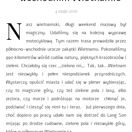
4 maja 2016
N
asz wietnamski, długi weekend majowy był
magiczny. Udaliśmy się na kolejną wyprawę
motocyklową. Tym razem trasa prowadziła przez
północno-wschodnie urocze zakątki Wietnamu. Pokonaliśmy
990 kilometrów wśród cudów natury, pięknych krajobrazów i
zieleni. Chciałoby się rzec ,,zielono mi,,. Tak, tak…Wietnam
jest niezwykły i pełen niespodzianek przyrodniczych.
Wystarczy opuścić miasta i udać się w plener wybierając,
czy to magiczne góry, czy też zielone pola i lasy, albo
jeziora, czy morze i podróżując na motorze chłonąć je,
podziwiać i cieszyć się nimi tu i teraz. Już pierwszego dnia,
choć dopiero po pracy udało nam się dotrzeć do Lang Son
mijając po drodze cudowne, zielone pola i niezwykłe góry,
które w północnym Wietnamie są…