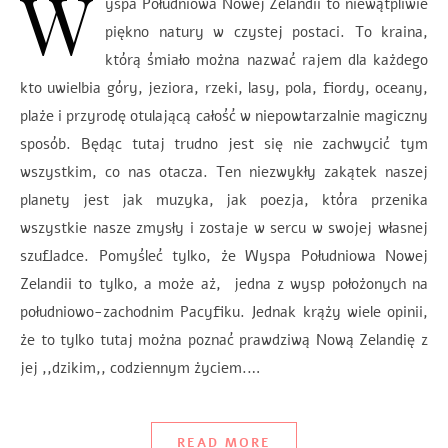
W
yspa Południowa Nowej Zelandii to niewątpliwie
piękno natury w czystej postaci. To kraina,
którą śmiało można nazwać rajem dla każdego
kto uwielbia góry, jeziora, rzeki, lasy, pola, fiordy, oceany,
plaże i przyrodę otulającą całość w niepowtarzalnie magiczny
sposób. Będąc tutaj trudno jest się nie zachwycić tym
wszystkim, co nas otacza. Ten niezwykły zakątek naszej
planety jest jak muzyka, jak poezja, która przenika
wszystkie nasze zmysły i zostaje w sercu w swojej własnej
szufladce. Pomyśleć tylko, że Wyspa Południowa Nowej
Zelandii to tylko, a może aż, jedna z wysp położonych na
południowo-zachodnim Pacyfiku. Jednak krąży wiele opinii,
że to tylko tutaj można poznać prawdziwą Nową Zelandię z
jej ,,dzikim,, codziennym życiem.…
READ MORE