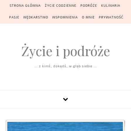
Skip to content
STRONA GŁÓWNA
ŻYCIE CODZIENNE
PODRÓŻE
KULINARIA
PASJE
WĘDKARSTWO
WSPOMNIENIA
O MNIE
PRYWATNOŚĆ
Życie i podróże
… z kimś, dokądś, w głąb siebie …