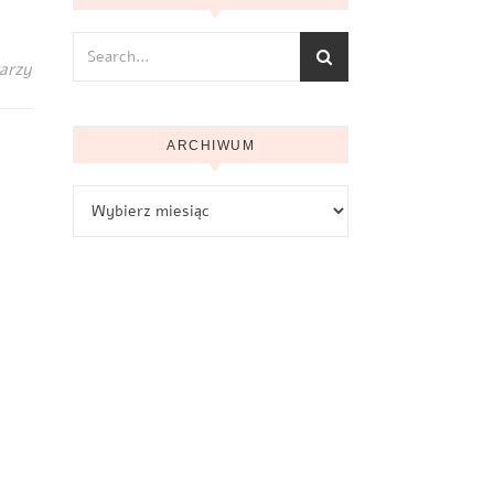
arzy
ARCHIWUM
Archiwum