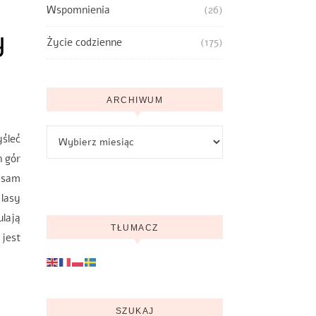
Wspomnienia
(26)
y
Życie codzienne
(175)
ARCHIWUM
Archiwum
yśleć
h gór
a sam
lasy
ulają
TŁUMACZ
 jest
SZUKAJ