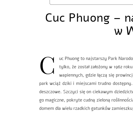
Cuc Phuong – n
w 
C
uc Phuong to najstarszy Park Narod
tylko, że został założony w 1962 r
wapiennych, gdzie łączą się prowin
park wciąż dziki i miejscami trudno dos
deszczowe. Szczyci się on ciekawym dziedzic
go magiczne, pokryte cudną zieloną roślinności
domem dla wielu rzadkich gatunków zamieszk