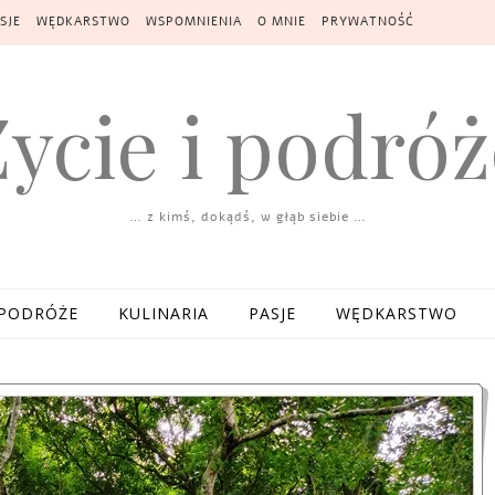
SJE
WĘDKARSTWO
WSPOMNIENIA
O MNIE
PRYWATNOŚĆ
Życie i podróż
… z kimś, dokądś, w głąb siebie …
PODRÓŻE
KULINARIA
PASJE
WĘDKARSTWO