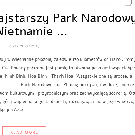
ajstarszy Park Narodow
Wietnamie …
6 czerwca 2019
owy w Wietnamie położony zaledwie 130 kilometrów od Hanoi. Pom
oku. Cuc Phuong położony jest pomiędzy dwoma pasmami wspaniałyc
cje Ninh Binh, Hoa Binh i Thanh Hoa. Wszystkie one są urocze, 
tępny. Park Narodowy Cuc Phuong pokrywają w dużej mierze 
twem kulturowym i przyrodniczym oraz zachwycającą scenerią. Ot
ą góry wapienne, a gęsta dżungla, rozciągająca się w jego wnętrzu,
ujących Azję. …
READ MORE