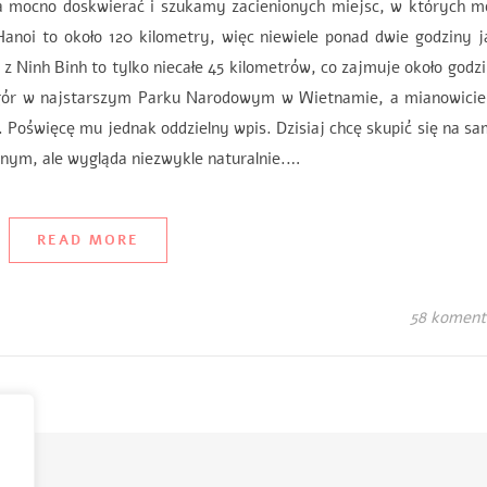
a mocno doskwierać i szukamy zacienionych miejsc, w których m
Hanoi to około 120 kilometry, więc niewiele ponad dwie godziny 
 Ninh Binh to tylko niecałe 45 kilometrów, co zajmuje około god
ajstarszym Parku Narodowym w Wietnamie, a mianowicie
Poświęcę mu jednak oddzielny wpis. Dzisiaj chcę skupić się na 
cznym, ale wygląda niezwykle naturalnie.…
READ MORE
58 koment