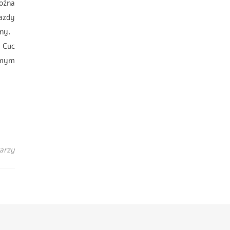
ożna
jazdy
ziny.
 Cuc
samym
arzy