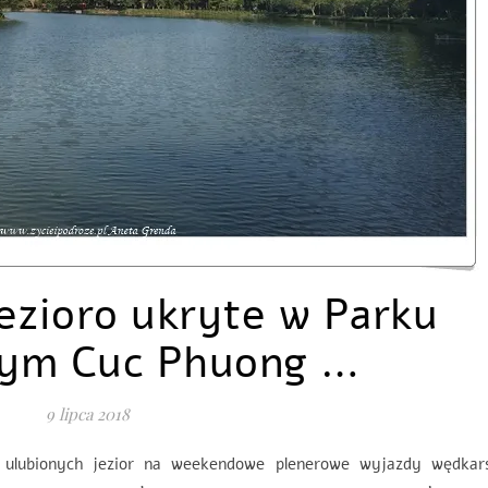
ezioro ukryte w Parku
ym Cuc Phuong …
9 lipca 2018
ulubionych jezior na weekendowe plenerowe wyjazdy wędkars