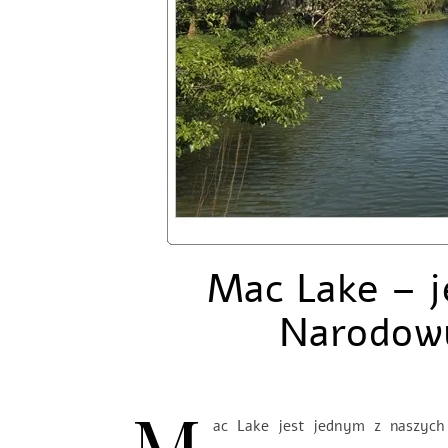
Mac Lake – j
Narodow
M
ac Lake jest jednym z naszych 