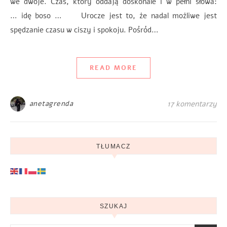
we dwoje. Czas, który oddają doskonale i w pełni słowa:
… idę boso … Urocze jest to, że nadal możliwe jest
spędzanie czasu w ciszy i spokoju. Pośród…
READ MORE
anetagrenda
17 komentarzy
TŁUMACZ
SZUKAJ