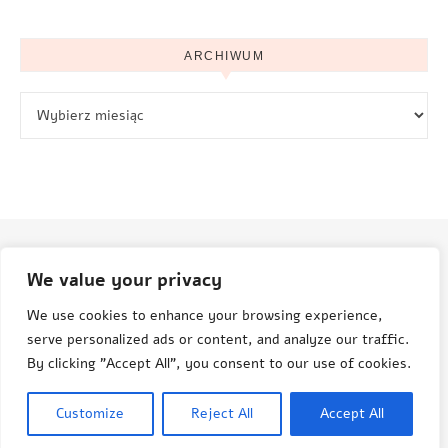
ARCHIWUM
Archiwum
We value your privacy
© Aneta Grenda Życie i podróże
We use cookies to enhance your browsing experience,
serve personalized ads or content, and analyze our traffic.
By clicking "Accept All", you consent to our use of cookies.
© Aneta Grenda, Życie i Podróże, 2015-2025
Customize
Reject All
Accept All
Savona Theme by
Optima Themes