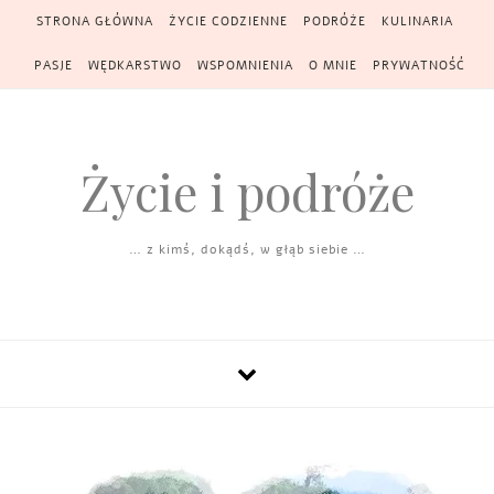
Skip to content
STRONA GŁÓWNA
ŻYCIE CODZIENNE
PODRÓŻE
KULINARIA
PASJE
WĘDKARSTWO
WSPOMNIENIA
O MNIE
PRYWATNOŚĆ
Życie i podróże
… z kimś, dokądś, w głąb siebie …