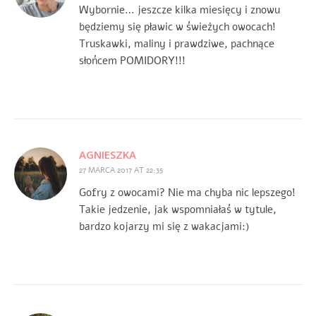
Wybornie… jeszcze kilka miesięcy i znowu
będziemy się pławic w świeżych owocach!
Truskawki, maliny i prawdziwe, pachnące
słońcem POMIDORY!!!
AGNIESZKA
27 MARCA 2017 AT 22:35
Gofry z owocami? Nie ma chyba nic lepszego!
Takie jedzenie, jak wspomniałaś w tytule,
bardzo kojarzy mi się z wakacjami:)