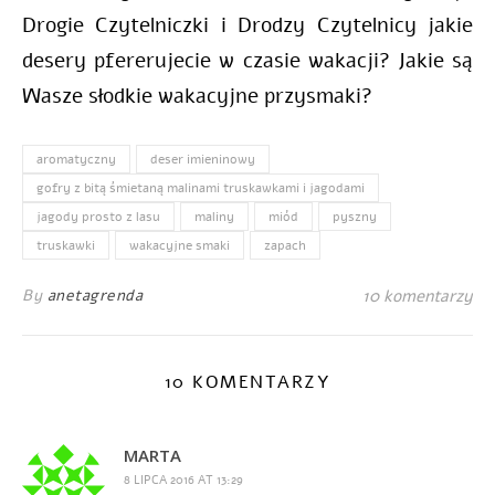
Drogie Czytelniczki i Drodzy Czytelnicy jakie
desery pfererujecie w czasie wakacji? Jakie są
Wasze słodkie wakacyjne przysmaki?
aromatyczny
deser imieninowy
gofry z bitą śmietaną malinami truskawkami i jagodami
jagody prosto z lasu
maliny
miód
pyszny
truskawki
wakacyjne smaki
zapach
By
anetagrenda
10 komentarzy
10 KOMENTARZY
MARTA
8 LIPCA 2016 AT 13:29