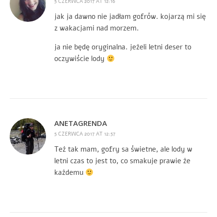
5 CZERWCA 2017 AT 12:16
jak ja dawno nie jadłam gofrów. kojarzą mi się
z wakacjami nad morzem.
ja nie będę oryginalna. jeżeli letni deser to
oczywiście lody
ANETAGRENDA
5 CZERWCA 2017 AT 12:57
Też tak mam, gofry sa świetne, ale lody w
letni czas to jest to, co smakuje prawie że
każdemu