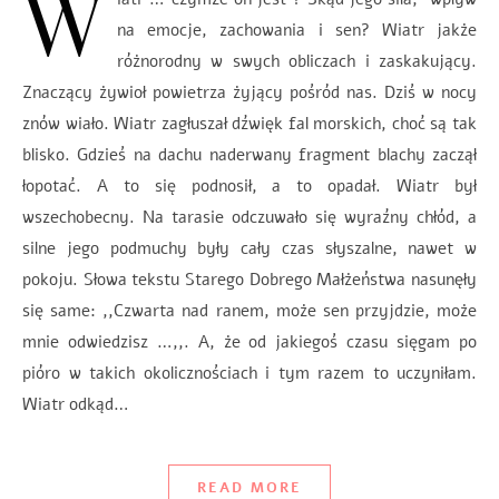
W
na emocje, zachowania i sen? Wiatr jakże
różnorodny w swych obliczach i zaskakujący.
Znaczący żywioł powietrza żyjący pośród nas. Dziś w nocy
znów wiało. Wiatr zagłuszał dźwięk fal morskich, choć są tak
blisko. Gdzieś na dachu naderwany fragment blachy zaczął
łopotać. A to się podnosił, a to opadał. Wiatr był
wszechobecny. Na tarasie odczuwało się wyraźny chłód, a
silne jego podmuchy były cały czas słyszalne, nawet w
pokoju. Słowa tekstu Starego Dobrego Małżeństwa nasunęły
się same: ,,Czwarta nad ranem, może sen przyjdzie, może
mnie odwiedzisz …,,. A, że od jakiegoś czasu sięgam po
pióro w takich okolicznościach i tym razem to uczyniłam.
Wiatr odkąd…
READ MORE