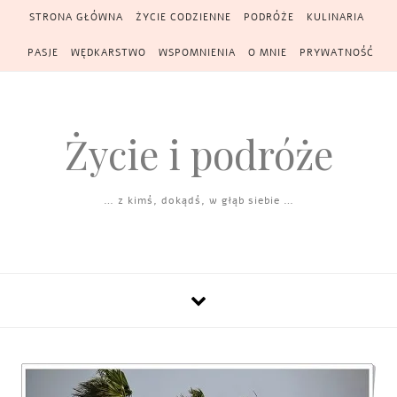
Skip to content
STRONA GŁÓWNA
ŻYCIE CODZIENNE
PODRÓŻE
KULINARIA
PASJE
WĘDKARSTWO
WSPOMNIENIA
O MNIE
PRYWATNOŚĆ
Życie i podróże
… z kimś, dokądś, w głąb siebie …