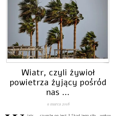
Wiatr, czyli żywioł
powietrza żyjący pośród
nas …
9 marca 2018
iatr … czymże on jest ? Skąd jego siła, wpływ