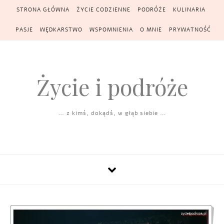
Skip to content
STRONA GŁÓWNA
ŻYCIE CODZIENNE
PODRÓŻE
KULINARIA
PASJE
WĘDKARSTWO
WSPOMNIENIA
O MNIE
PRYWATNOŚĆ
Życie i podróże
… z kimś, dokądś, w głąb siebie …