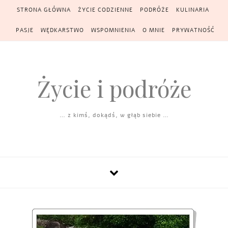
Skip to content
STRONA GŁÓWNA
ŻYCIE CODZIENNE
PODRÓŻE
KULINARIA
PASJE
WĘDKARSTWO
WSPOMNIENIA
O MNIE
PRYWATNOŚĆ
Życie i podróże
… z kimś, dokądś, w głąb siebie …