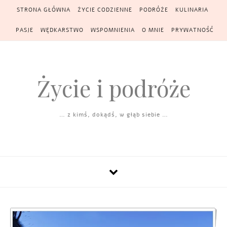
Skip to content
STRONA GŁÓWNA
ŻYCIE CODZIENNE
PODRÓŻE
KULINARIA
PASJE
WĘDKARSTWO
WSPOMNIENIA
O MNIE
PRYWATNOŚĆ
Życie i podróże
… z kimś, dokądś, w głąb siebie …