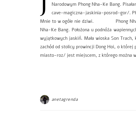
J
Narodowym Phong Nha-Ke Bang. Pisałam 
cave-magiczna-jaskinia-posrod-gor/. Pho
Mnie to w ogóle nie dziwi. Phong Nha Ca
Nha-Ke Bang. Położona u podnóża wapiennych 
wyjątkowych jaskiń. Mała wioska Son Trach, 
zachód od stolicy prowincji Dong Hoi, o które
miasto-roz/ jest miejscem, z którego można wy
anetagrenda