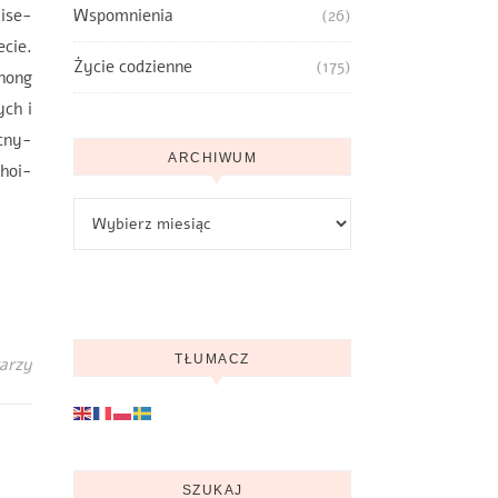
ise-
Wspomnienia
(26)
ecie.
Życie codzienne
(175)
hong
ch i
ocny-
ARCHIWUM
-hoi-
Archiwum
TŁUMACZ
arzy
SZUKAJ