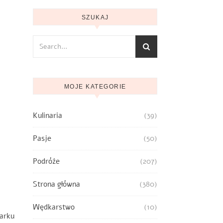
SZUKAJ
MOJE KATEGORIE
Kulinaria
(39)
Pasje
(50)
Podróże
(207)
Strona główna
(380)
Wędkarstwo
(10)
arku