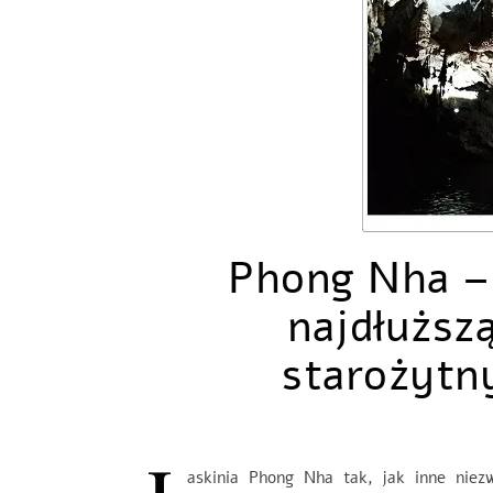
Phong Nha – 
najdłuższ
starożytn
askinia Phong Nha tak, jak inne niezw