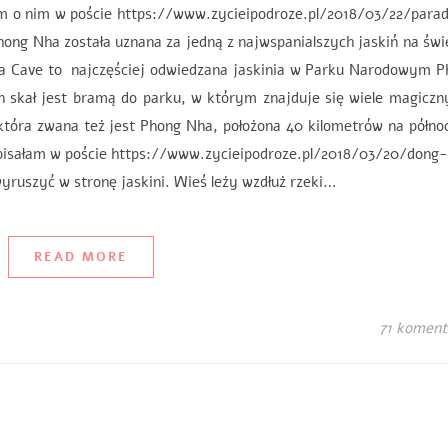
o nim w poście https://www.zycieipodroze.pl/2018/03/22/parad
ng Nha została uznana za jedną z najwspanialszych jaskiń na świ
ve to najczęściej odwiedzana jaskinia w Parku Narodowym P
skał jest bramą do parku, w którym znajduje się wiele magiczny
która zwana też jest Phong Nha, położona 40 kilometrów na półn
j pisałam w poście https://www.zycieipodroze.pl/2018/03/20/dong
ruszyć w stronę jaskini. Wieś leży wzdłuż rzeki…
READ MORE
71 koment