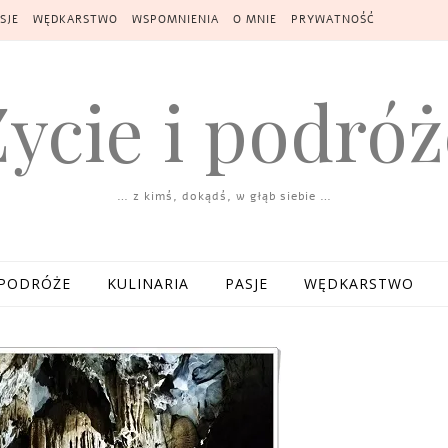
SJE
WĘDKARSTWO
WSPOMNIENIA
O MNIE
PRYWATNOŚĆ
Życie i podróż
… z kimś, dokądś, w głąb siebie …
PODRÓŻE
KULINARIA
PASJE
WĘDKARSTWO