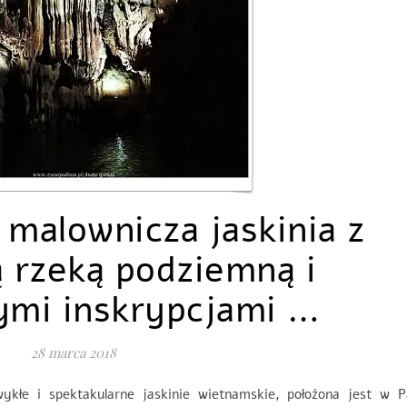
malownicza jaskinia z
ą rzeką podziemną i
ymi inskrypcjami …
28 marca 2018
ykłe i spektakularne jaskinie wietnamskie, położona jest w P