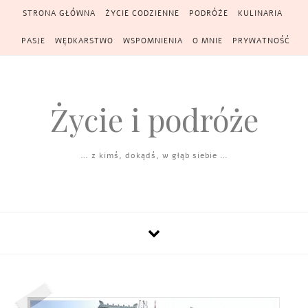
Skip to content
STRONA GŁÓWNA
ŻYCIE CODZIENNE
PODRÓŻE
KULINARIA
PASJE
WĘDKARSTWO
WSPOMNIENIA
O MNIE
PRYWATNOŚĆ
Życie i podróże
… z kimś, dokądś, w głąb siebie …