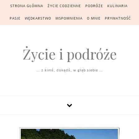
Skip to content
STRONA GŁÓWNA
ŻYCIE CODZIENNE
PODRÓŻE
KULINARIA
PASJE
WĘDKARSTWO
WSPOMNIENIA
O MNIE
PRYWATNOŚĆ
Życie i podróże
… z kimś, dokądś, w głąb siebie …