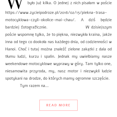
W
było już kilka. O jednej z nich pisałam w poście
https://www.zycieipodroze.pl/2016/02/15/piekna-trasa-
motocyklowa-czyli-okolice-mai-chau/. A dziś będzie
bardziej fotograficznie. W dzisiejszym
poście wspomnę tylko, że to piękna, niezwykła kraina, jakże
inna od tego co dookoła nas każdego dnia, od codzienności w
Hanoi. Choć i tutaj można znaleźć zielone zakątki z dala od
tłumu ludzi, kurzu i spalin. Jednak my uwielbiamy nasze
weekendowe motocyklowe wyprawy w góry. Tam tylko one,
niesamowita przyroda, my, nasz motor i niezwykli ludzie
spotykani na drodze, do których mamy ogromne szczęście.
Tym razem na…
READ MORE