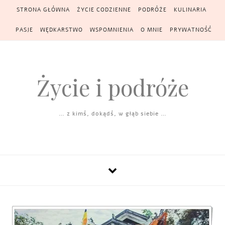
Skip to content
STRONA GŁÓWNA
ŻYCIE CODZIENNE
PODRÓŻE
KULINARIA
PASJE
WĘDKARSTWO
WSPOMNIENIA
O MNIE
PRYWATNOŚĆ
Życie i podróże
… z kimś, dokądś, w głąb siebie …