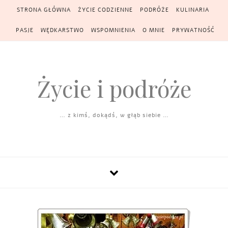
Skip to content
STRONA GŁÓWNA
ŻYCIE CODZIENNE
PODRÓŻE
KULINARIA
PASJE
WĘDKARSTWO
WSPOMNIENIA
O MNIE
PRYWATNOŚĆ
Życie i podróże
… z kimś, dokądś, w głąb siebie …