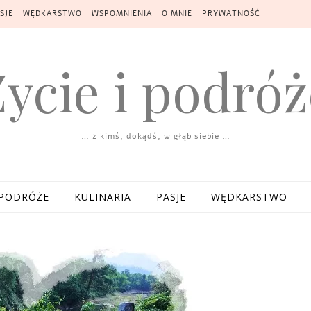
SJE
WĘDKARSTWO
WSPOMNIENIA
O MNIE
PRYWATNOŚĆ
Życie i podróż
… z kimś, dokądś, w głąb siebie …
PODRÓŻE
KULINARIA
PASJE
WĘDKARSTWO