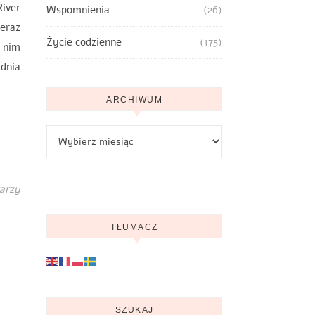
iver
Wspomnienia
(26)
teraz
Życie codzienne
(175)
w nim
 dnia
ARCHIWUM
Archiwum
arzy
TŁUMACZ
SZUKAJ