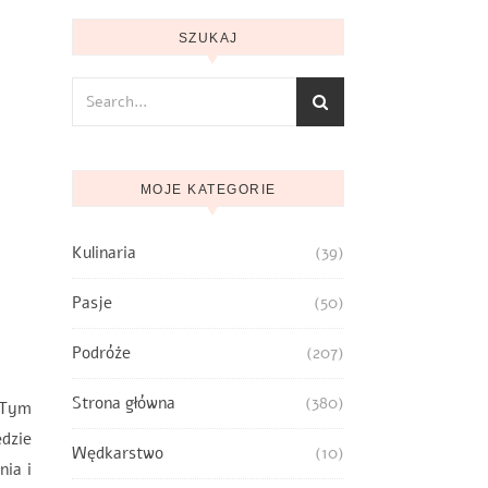
SZUKAJ
MOJE KATEGORIE
”
Kulinaria
(39)
Pasje
(50)
Podróże
(207)
Strona główna
(380)
 Tym
dzie
Wędkarstwo
(10)
nia i