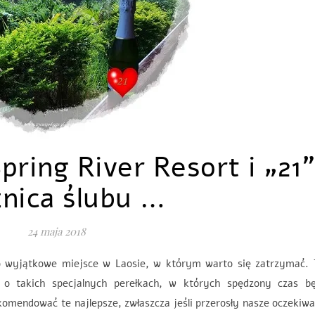
ring River Resort i „21
znica ślubu …
24 maja 2018
to wyjątkowe miejsce w Laosie, w którym warto się zatrzymać.
o takich specjalnych perełkach, w których spędzony czas bę
omendować te najlepsze, zwłaszcza jeśli przerosły nasze oczekiwa