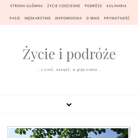
Skip to content
STRONA GŁÓWNA
ŻYCIE CODZIENNE
PODRÓŻE
KULINARIA
PASJE
WĘDKARSTWO
WSPOMNIENIA
O MNIE
PRYWATNOŚĆ
Życie i podróże
… z kimś, dokądś, w głąb siebie …