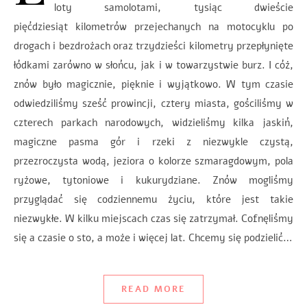
loty samolotami, tysiąc dwieście
pięćdziesiąt kilometrów przejechanych na motocyklu po
drogach i bezdrożach oraz trzydzieści kilometry przepłynięte
łódkami zarówno w słońcu, jak i w towarzystwie burz. I cóż,
znów było magicznie, pięknie i wyjątkowo. W tym czasie
odwiedziliśmy sześć prowincji, cztery miasta, gościliśmy w
czterech parkach narodowych, widzieliśmy kilka jaskiń,
magiczne pasma gór i rzeki z niezwykle czystą,
przezroczysta wodą, jeziora o kolorze szmaragdowym, pola
ryżowe, tytoniowe i kukurydziane. Znów mogliśmy
przyglądać się codziennemu życiu, które jest takie
niezwykłe. W kilku miejscach czas się zatrzymał. Cofnęliśmy
się a czasie o sto, a może i więcej lat. Chcemy się podzielić…
READ MORE