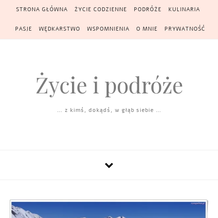
Skip to content
STRONA GŁÓWNA
ŻYCIE CODZIENNE
PODRÓŻE
KULINARIA
PASJE
WĘDKARSTWO
WSPOMNIENIA
O MNIE
PRYWATNOŚĆ
Życie i podróże
… z kimś, dokądś, w głąb siebie …