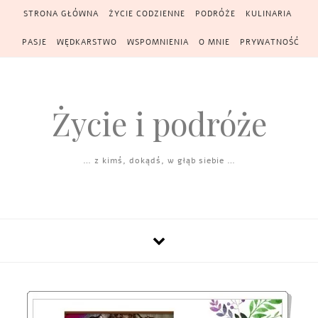
Skip to content
STRONA GŁÓWNA
ŻYCIE CODZIENNE
PODRÓŻE
KULINARIA
PASJE
WĘDKARSTWO
WSPOMNIENIA
O MNIE
PRYWATNOŚĆ
Życie i podróże
… z kimś, dokądś, w głąb siebie …