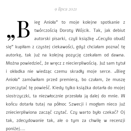
9 lipca 2021
„B
ieg Anioła” to moje kolejne spotkanie z
twórczością Doroty Wójcik. Tak, jak debiut
autorski pisarki, czyli książkę „Cecylio obudź
się” kupiłam z czystej ciekawości, gdyż chciałam poznać tę
autorkę, tak już na kolejną pozycję czekałam od dawna.
Można powiedzieć, że wręcz z niecierpliwością. Już sam tytuł
i okładka nie wiedząc czemu skradły moje serce. „Bieg
Anioła” zamówiłam przed premierą, bo czułam, że muszę
przeczytać tę powieść. Kiedy tylko książka dotarła do mojej
siostrzyczki, ta niezwłocznie przesłała ją dalej do mnie. W
końcu dotarła tutaj na północ Szwecji i mogłam nieco już
zniecierpliwiona zacząć czytać. Czy warto było czekać? Oj
tak, zdecydowanie tak, ale o tym za chwilę w recenzji
poniżej.…