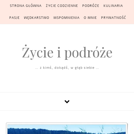
Skip to content
STRONA GŁÓWNA
ŻYCIE CODZIENNE
PODRÓŻE
KULINARIA
PASJE
WĘDKARSTWO
WSPOMNIENIA
O MNIE
PRYWATNOŚĆ
Życie i podróże
… z kimś, dokądś, w głąb siebie …