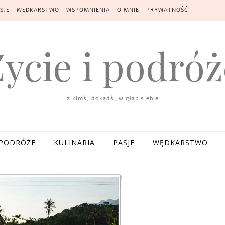
SJE
WĘDKARSTWO
WSPOMNIENIA
O MNIE
PRYWATNOŚĆ
Życie i podróż
… z kimś, dokądś, w głąb siebie …
PODRÓŻE
KULINARIA
PASJE
WĘDKARSTWO