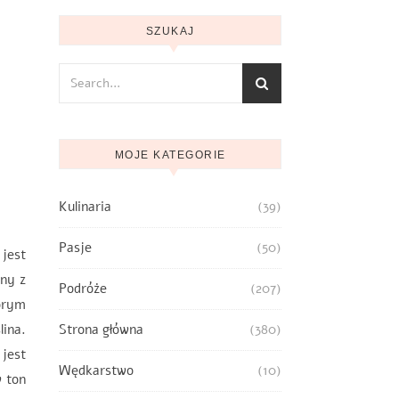
SZUKAJ
MOJE KATEGORIE
Kulinaria
(39)
Pasje
(50)
 jest
any z
Podróże
(207)
tórym
lina.
Strona główna
(380)
jest
Wędkarstwo
(10)
w ton