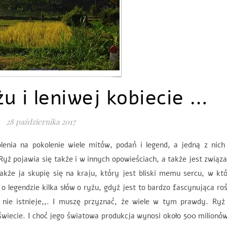
u i leniwej kobiecie …
28 października 2017
lenia na pokolenie wiele mitów, podań i legend, a jedną z nich
 Ryż pojawia się także i w innych opowieściach, a także jest związ
akże ja skupię się na kraju, który jest bliski memu sercu, w k
egendzie kilka słów o ryżu, gdyż jest to bardzo fascynująca roś
 nie istnieje,,. I muszę przyznać, że wiele w tym prawdy. Ryż 
wiecie. I choć jego światowa produkcja wynosi około 500 milionó