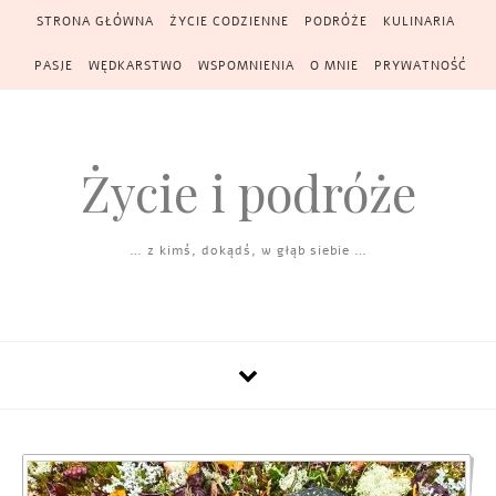
Skip to content
STRONA GŁÓWNA
ŻYCIE CODZIENNE
PODRÓŻE
KULINARIA
PASJE
WĘDKARSTWO
WSPOMNIENIA
O MNIE
PRYWATNOŚĆ
Życie i podróże
… z kimś, dokądś, w głąb siebie …