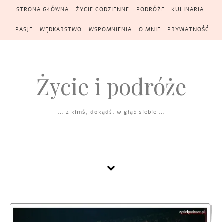
Skip to content
STRONA GŁÓWNA
ŻYCIE CODZIENNE
PODRÓŻE
KULINARIA
PASJE
WĘDKARSTWO
WSPOMNIENIA
O MNIE
PRYWATNOŚĆ
Życie i podróże
… z kimś, dokądś, w głąb siebie …