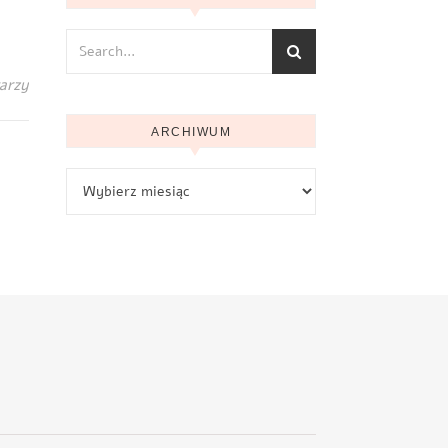
arzy
ARCHIWUM
Archiwum