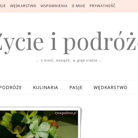
SJE
WĘDKARSTWO
WSPOMNIENIA
O MNIE
PRYWATNOŚĆ
Życie i podróż
… z kimś, dokądś, w głąb siebie …
PODRÓŻE
KULINARIA
PASJE
WĘDKARSTWO