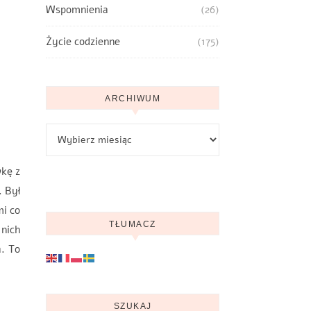
Wspomnienia
(26)
Życie codzienne
(175)
ARCHIWUM
Archiwum
wkę z
. Był
mi co
TŁUMACZ
 nich
a. To
SZUKAJ