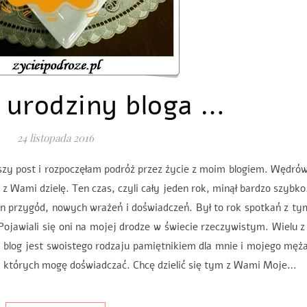
 urodziny bloga …
24 listopada 2016
szy post i rozpoczęłam podróż przez życie z moim blogiem. Wędró
ę z Wami dzielę. Ten czas, czyli cały jeden rok, minął bardzo szybko
en przygód, nowych wrażeń i doświadczeń. Był to rok spotkań z ty
Pojawiali się oni na mojej drodze w świecie rzeczywistym. Wielu z
blog jest swoistego rodzaju pamiętnikiem dla mnie i mojego męż
ży których mogę doświadczać. Chcę dzielić się tym z Wami Moje…