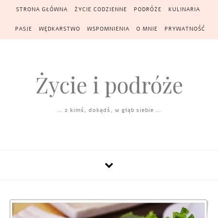
Skip to content
STRONA GŁÓWNA
ŻYCIE CODZIENNE
PODRÓŻE
KULINARIA
PASJE
WĘDKARSTWO
WSPOMNIENIA
O MNIE
PRYWATNOŚĆ
Życie i podróże
… z kimś, dokądś, w głąb siebie …