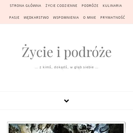
Skip to content
STRONA GŁÓWNA
ŻYCIE CODZIENNE
PODRÓŻE
KULINARIA
PASJE
WĘDKARSTWO
WSPOMNIENIA
O MNIE
PRYWATNOŚĆ
Życie i podróże
… z kimś, dokądś, w głąb siebie …