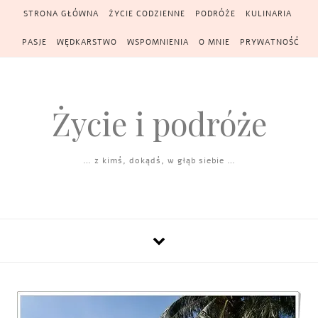
Skip to content
STRONA GŁÓWNA
ŻYCIE CODZIENNE
PODRÓŻE
KULINARIA
PASJE
WĘDKARSTWO
WSPOMNIENIA
O MNIE
PRYWATNOŚĆ
Życie i podróże
… z kimś, dokądś, w głąb siebie …