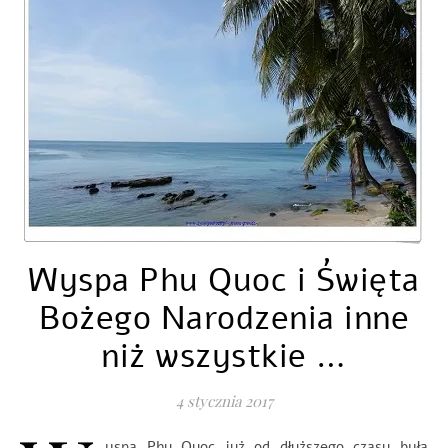
Wyspa Phu Quoc i Święta
Bożego Narodzenia inne
niż wszystkie …
4 stycznia 2017
yspa Phu Quoc już od dłuższego czasu była