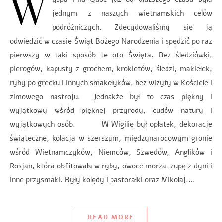
W
jednym z naszych wietnamskich celów
podróżniczych. Zdecydowaliśmy się ją
odwiedzić w czasie Świąt Bożego Narodzenia i spędzić po raz
pierwszy w taki sposób te oto Święta. Bez śledziówki,
pierogów, kapusty z grochem, krokietów, śledzi, makiełek,
ryby po grecku i innych smakołyków, bez wizyty w Kościele i
zimowego nastroju. Jednakże był to czas piękny i
wyjątkowy wśród pięknej przyrody, cudów natury i
wyjątkowych osób. W Wigilię był opłatek, dekoracje
świąteczne, kolacja w szerszym, międzynarodowym gronie
wśród Wietnamczyków, Niemców, Szwedów, Anglików i
Rosjan, która obfitowała w ryby, owoce morza, zupę z dyni i
inne przysmaki. Były kolędy i pastorałki oraz Mikołaj.…
READ MORE