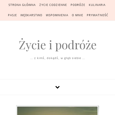
Skip to content
STRONA GŁÓWNA
ŻYCIE CODZIENNE
PODRÓŻE
KULINARIA
PASJE
WĘDKARSTWO
WSPOMNIENIA
O MNIE
PRYWATNOŚĆ
Życie i podróże
… z kimś, dokądś, w głąb siebie …