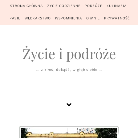
Skip to content
STRONA GŁÓWNA
ŻYCIE CODZIENNE
PODRÓŻE
KULINARIA
PASJE
WĘDKARSTWO
WSPOMNIENIA
O MNIE
PRYWATNOŚĆ
Życie i podróże
… z kimś, dokądś, w głąb siebie …