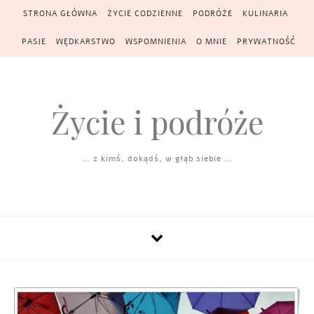
Skip to content
STRONA GŁÓWNA
ŻYCIE CODZIENNE
PODRÓŻE
KULINARIA
PASJE
WĘDKARSTWO
WSPOMNIENIA
O MNIE
PRYWATNOŚĆ
Życie i podróże
… z kimś, dokądś, w głąb siebie …