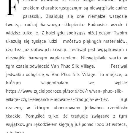
F
znakiem charakterystycznym są niewątpliwie cudne
parasolki. Znajdują się one niemalże wszędzie
tworząc rodzaj barwnego sklepienia. Podnosisz wzrok i
widzisz tylko je. Z kolei gdy spojrzysz niżej oczom Twoim
ukazują się tysiące ludzi i mnóstwo pięknych materiałów,
czy też już gotowych kreacji. Festiwal jest wyjątkowym i
niezwykle barwnym wydarzeniem. Niewątpliwie warto w
tym czasie odwiedzić Van Phuc Silk Village. Festiwal
Jedwabiu odbył się w Van Phuc Silk Village. To miejsce, o
którym wspominałam we wpisie
https://www.zycieipodroze.pl/2016/08/15/van-phuc-silk-
village-czyli-elegancki-jedwab-z-tradycja-w-tle/. Był
czasem, w którym uhonorowano jedwabne rzemiosło
tkackie. Pomyśleć tylko, że tradycje związane z tym
wyjątkowym rękodziełem sięgają już ponad 1200 lat wstecz,
a jedwab…