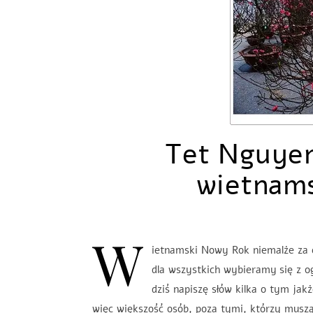
Tet Nguyen
wietnams
W
ietnamski Nowy Rok niemalże za c
dla wszystkich wybieramy się z o
dziś napiszę słów kilka o tym ja
więc większość osób, poza tymi, którzy musz