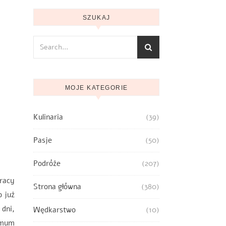
SZUKAJ
MOJE KATEGORIE
Kulinaria
(39)
Pasje
(50)
Podróże
(207)
pracy
Strona główna
(380)
o już
 dni,
Wędkarstwo
(10)
imum