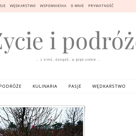
SJE
WĘDKARSTWO
WSPOMNIENIA
O MNIE
PRYWATNOŚĆ
Życie i podróż
… z kimś, dokądś, w głąb siebie …
PODRÓŻE
KULINARIA
PASJE
WĘDKARSTWO