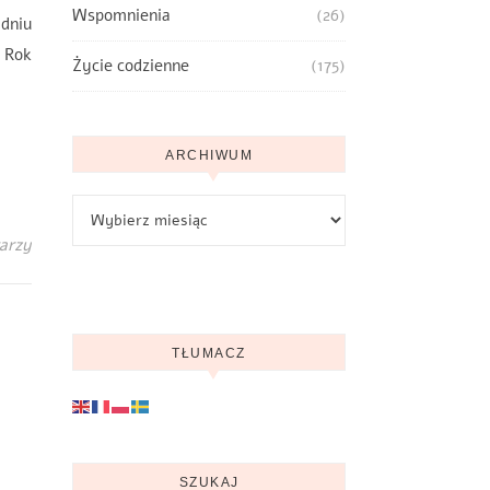
Wspomnienia
(26)
dniu
 Rok
Życie codzienne
(175)
ARCHIWUM
Archiwum
arzy
TŁUMACZ
SZUKAJ