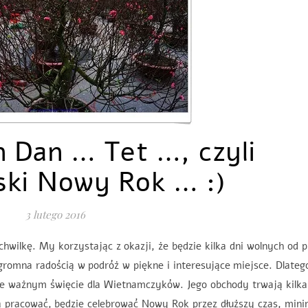
 Dan … Tet …, czyli
ki Nowy Rok … :)
3 lutego 2016
hwilkę. My korzystając z okazji, że będzie kilka dni wolnych od 
gromna radością w podróż w piękne i interesujące miejsce. Dlateg
kże ważnym święcie dla Wietnamczyków. Jego obchody trwają kilka
ą pracować, będzie celebrować Nowy Rok przez dłuższy czas, min