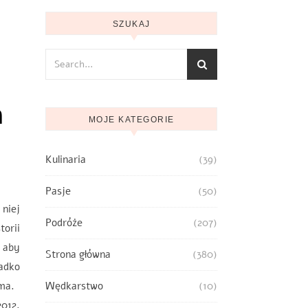
SZUKAJ
m
MOJE KATEGORIE
Kulinaria
(39)
Pasje
(50)
 niej
Podróże
(207)
orii
, aby
Strona główna
(380)
zadko
sama.
Wędkarstwo
(10)
012.