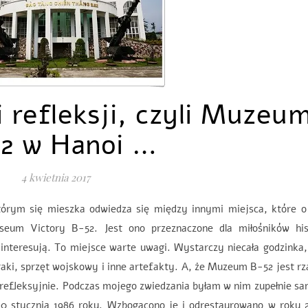
 refleksji, czyli Muzeu
2 w Hanoi …
4 kwietnia 2017
którym się mieszka odwiedza się między innymi miejsca, które o
eum Victory B-52. Jest ono przeznaczone dla miłośników hist
 interesują. To miejsce warte uwagi. Wystarczy niecała godzinka
wraki, sprzęt wojskowy i inne artefakty. A, że Muzeum B-52 jest r
i refleksyjnie. Podczas mojego zwiedzania byłam w nim zupełnie 
tycznia 1986 roku. Wzbogacono je i odrestaurowano w roku 2