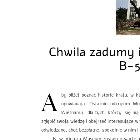
Chwila zadumy i
B-5
A
by bliżej poznać historie kraju, w 
opowiadają. Ostatnio odkryłam Mus
Wietnamu i dla tych, którzy się nią
zgłębić swoją wiedzę i obejrzeć interesujące 
odwiedzane, choć bezpłatne, spokojnie w nim 
B-52 Victory Museum zostało otwarte 10 s