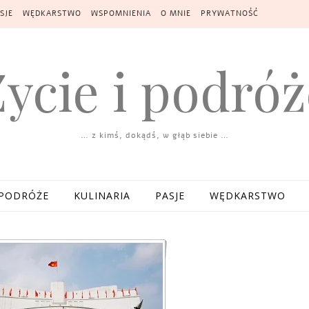
SJE
WĘDKARSTWO
WSPOMNIENIA
O MNIE
PRYWATNOŚĆ
Życie i podróż
… z kimś, dokądś, w głąb siebie …
PODRÓŻE
KULINARIA
PASJE
WĘDKARSTWO