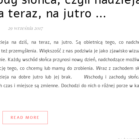
a teraz, na jutro …
29 września 2017
ieja na dziś, na teraz, na jutro. Są obietnicą tego, co nadcho
też przemyślenia. Większość z nas podziwia je jako zjawisko wizu
nie. Każdy wschód słońca przynosi nowy dzień, nadchodzące możli
cję tego, co chcemy lub mamy do zrobienia. Wraz z zachodem sł
adzieja na dobre jutro lub jej brak. Wschody i zachody słońc
czas i miejsce są zmienne. Dochodzi do nich o różnej porze w k
READ MORE