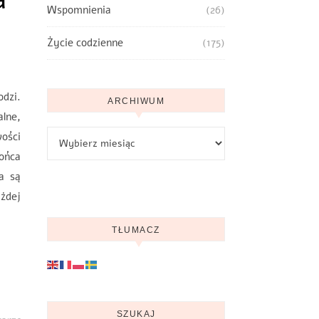
Wspomnienia
(26)
Życie codzienne
(175)
dzi.
ARCHIWUM
alne,
Archiwum
wości
ońca
a są
ażdej
TŁUMACZ
SZUKAJ