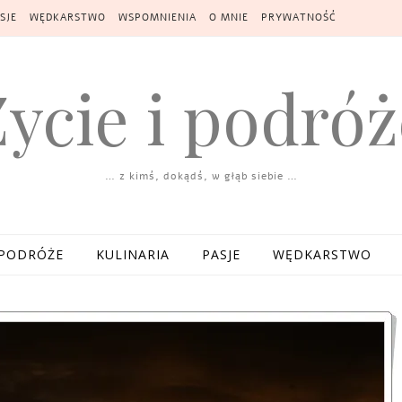
SJE
WĘDKARSTWO
WSPOMNIENIA
O MNIE
PRYWATNOŚĆ
Życie i podróż
… z kimś, dokądś, w głąb siebie …
PODRÓŻE
KULINARIA
PASJE
WĘDKARSTWO