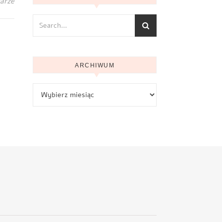
arze
ARCHIWUM
Archiwum