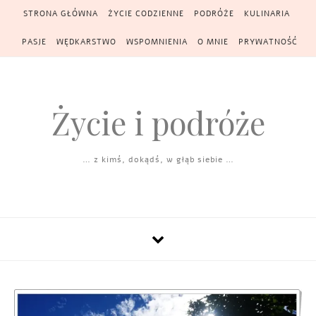
Skip to content
STRONA GŁÓWNA
ŻYCIE CODZIENNE
PODRÓŻE
KULINARIA
PASJE
WĘDKARSTWO
WSPOMNIENIA
O MNIE
PRYWATNOŚĆ
Życie i podróże
… z kimś, dokądś, w głąb siebie …