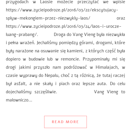
przygodach w Laosie możecie przeczytać we wpisie
https://www.zycieipodroze.pl/2016/03/22/ekscytujacy-
splyw-mekongiem-przez-niezwykly-laos/ oraz
https://www.zycieipodroze.pl/2016/03/24/laos-i-urocze-
luang-prabang/. Droga do Vang Vieng była niezwykła
i pełna wrażeń. Jechaliśmy pomiędzy górami, drogami, które
były narażone na osuwanie się kamieni, z których część była
dopiero w budowie lub w remoncie. Przypominały mi się
drogi jakimi przyszło nam podróżować w Himalajach, w
czasie wyprawy do Nepalu, choć z tą różnicą, że tutaj raczej
był asfalt, a nie skały i piach oraz lepsze auta. Do celu
dojechaliśmy szczęśliwie. Vang Vieng to
malowniczo…
READ MORE