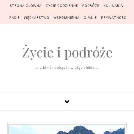
Skip to content
STRONA GŁÓWNA
ŻYCIE CODZIENNE
PODRÓŻE
KULINARIA
PASJE
WĘDKARSTWO
WSPOMNIENIA
O MNIE
PRYWATNOŚĆ
Życie i podróże
… z kimś, dokądś, w głąb siebie …