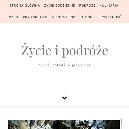
Skip to content
STRONA GŁÓWNA
ŻYCIE CODZIENNE
PODRÓŻE
KULINARIA
PASJE
WĘDKARSTWO
WSPOMNIENIA
O MNIE
PRYWATNOŚĆ
Życie i podróże
… z kimś, dokądś, w głąb siebie …