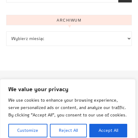
ARCHIWUM
Archiwum
We value your privacy
© Aneta Grenda Życie i podróże
We use cookies to enhance your browsing experience,
serve personalized ads or content, and analyze our traffic.
By clicking "Accept All", you consent to our use of cookies.
© Aneta Grenda, Życie i Podróże, 2015-2025
Customize
Reject All
Accept All
Savona Theme by
Optima Themes